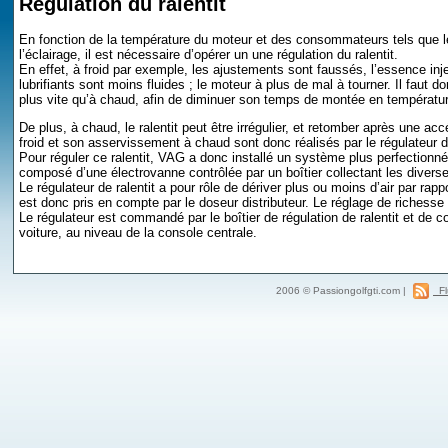
Régulation du ralentit
En fonction de la température du moteur et des consommateurs tels que le d
l’éclairage, il est nécessaire d’opérer un une régulation du ralentit.
En effet, à froid par exemple, les ajustements sont faussés, l’essence in
lubrifiants sont moins fluides ; le moteur à plus de mal à tourner. Il faut do
plus vite qu’à chaud, afin de diminuer son temps de montée en températur
De plus, à chaud, le ralentit peut être irrégulier, et retomber après une accé
froid et son asservissement à chaud sont donc réalisés par le régulateur de
Pour réguler ce ralentit, VAG a donc installé un système plus perfection
composé d’une électrovanne contrôlée par un boîtier collectant les divers
Le régulateur de ralentit a pour rôle de dériver plus ou moins d’air par rapp
est donc pris en compte par le doseur distributeur. Le réglage de richesse e
Le régulateur est commandé par le boîtier de régulation de ralentit et de cou
voiture, au niveau de la console centrale.
2006 © Passiongolfgti.com |
Fl