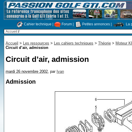
Cahier technique
|
Forum
|
Petites annonces
|
La p
Accueil
/
Accueil
>
Les ressources
>
Les cahiers techniques
>
Théorie
>
Moteur KR
Circuit d’air, admission
Circuit d’air, admission
mardi 26 novembre 2002
,
par
Ivan
Admission