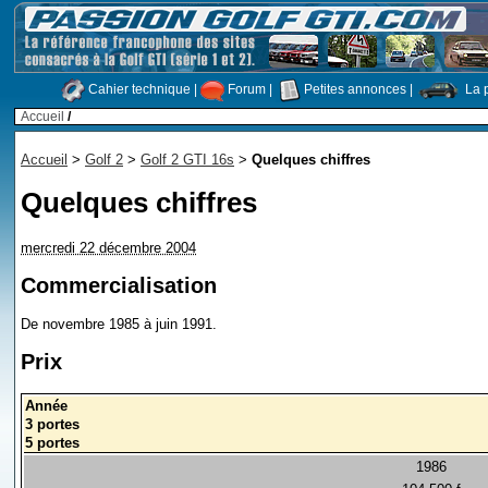
Cahier technique
|
Forum
|
Petites annonces
|
La p
Accueil
/
Accueil
>
Golf 2
>
Golf 2 GTI 16s
>
Quelques chiffres
Quelques chiffres
mercredi 22 décembre 2004
Commercialisation
De novembre 1985 à juin 1991.
Prix
Année
3 portes
5 portes
1986