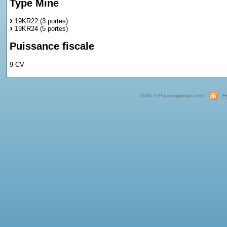
Type Mine
19KR22 (3 portes)
19KR24 (5 portes)
Puissance fiscale
9 CV
2006 © Passiongolfgti.com |
Fl