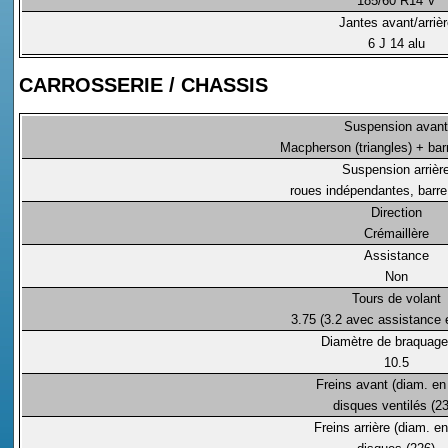
185/60 R14 V
Jantes avant/arrièr
6 J 14 alu
CARROSSERIE / CHASSIS
Suspension avant
Macpherson (triangles) + barr
Suspension arrièr
roues indépendantes, barre 
Direction
Crémaillère
Assistance
Non
Tours de volant
3.75 (3.2 avec assistance 
Diamètre de braquage
10.5
Freins avant (diam. e
disques ventilés (23
Freins arrière (diam. 