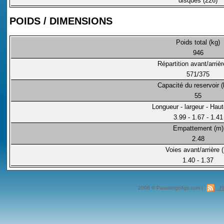
disques (226)
POIDS / DIMENSIONS
Poids total (kg)
946
Répartition avant/arriè
571/375
Capacité du reservoir (l
55
Longueur - largeur - Haut
3.99 - 1.67 - 1.41
Empattement (m)
2.48
Voies avant/arrière 
1.40 - 1.37
2006 © Passiongolfgti.com |
Fl