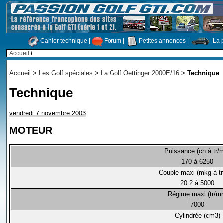
Cahier technique
|
Forum
|
Petites annonces
|
La p
Accueil
/
Accueil
>
Les Golf spéciales
>
La Golf Oettinger 2000E/16
>
Technique
Technique
vendredi 7 novembre 2003
MOTEUR
Puissance (ch à tr/
170 à 6250
Couple maxi (mkg à t
20.2 à 5000
Régime maxi (tr/m
7000
Cylindrée (cm3)