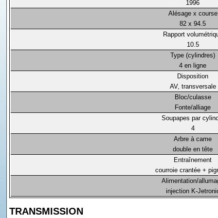
1996
Alésage x course
82 x 94.5
Rapport volumétriq
10.5
Type (cylindres)
4 en ligne
Disposition
AV, transversale
Bloc/culasse
Fonte/alliage
Soupapes par cylin
4
Arbre à came
double en tête
Entraînement
courroie crantée + pi
Alimentation/alluma
injection K-Jetroni
TRANSMISSION