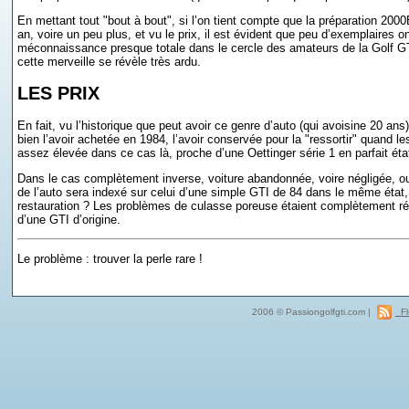
En mettant tout "bout à bout", si l’on tient compte que la préparation 200
an, voire un peu plus, et vu le prix, il est évident que peu d’exemplaires 
méconnaissance presque totale dans le cercle des amateurs de la Golf GT
cette merveille se révèle très ardu.
LES PRIX
En fait, vu l’historique que peut avoir ce genre d’auto (qui avoisine 20 an
bien l’avoir achetée en 1984, l’avoir conservée pour la "ressortir" quand l
assez élevée dans ce cas là, proche d’une Oettinger série 1 en parfait éta
Dans le cas complètement inverse, voiture abandonnée, voire négligée, ou p
de l’auto sera indexé sur celui d’une simple GTI de 84 dans le même état,
restauration ? Les problèmes de culasse poreuse étaient complètement résol
d’une GTI d’origine.
Le problème : trouver la perle rare !
2006 © Passiongolfgti.com |
Fl