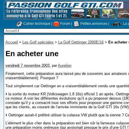
Cahier technique
|
Forum
|
Petites annonces
|
La p
Accueil
/
Accueil
>
Les Golf spéciales
>
La Golf Oettinger 2000E/16
>
En acheter
En acheter une
vendredi 7 novembre 2003
,
par
Aurelien
Finalement, cette préparation aura laissé peu de souvenirs aux amateurs d
vraisemblablement). Pourquoi ?
Tout simplement car Oettinger en a vraisemblablement vendu une quantité
la sortie du moteur KR (Volkswagen 1.8 16s) officiel 1 an après. Oetting
ce moteur. A voir les différentes évolutions qu’il a pu proposer dessus (
constate qu’il y a consacré tous ses efforts pour proposer une gamme com
que les clients, au courant de l’arrivée imminente de la Golf GTI 16s (VW)
Oettinger aurait-il préféré utiliser la culasse VW plutôt que la sienne ? Ce
L’élément le plus cher dans la préparation est bien sûr la fameuse culasse
une préparation moins onéreuse (qui avoisinait presque le prix d’une GTI !