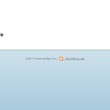
le
2006 © Passiongolfgti.com |
Flux RSS du site