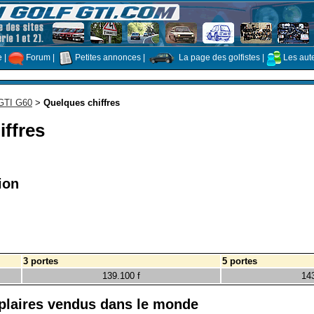
e
|
Forum
|
Petites annonces
|
La page des golfistes
|
Les aut
 GTI G60
>
Quelques chiffres
iffres
ion
3 portes
5 portes
139.100 f
143
laires vendus dans le monde