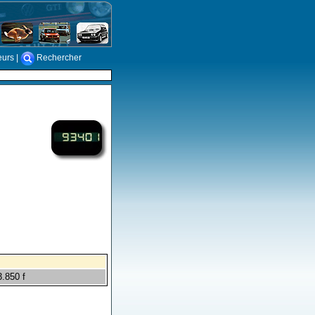
eurs
|
Rechercher
.850 f