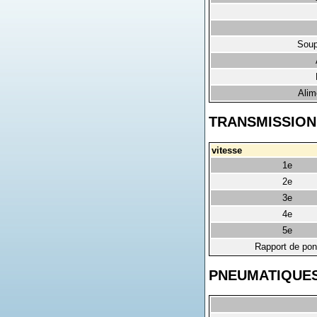
Soup
Alim
TRANSMISSION
vitesse
1e
2e
3e
4e
5e
Rapport de pon
PNEUMATIQUE