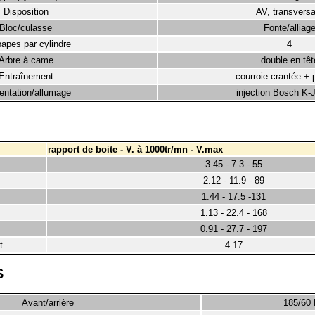
Disposition
AV, transversa
Bloc/culasse
Fonte/alliag
apes par cylindre
4
Arbre à came
double en têt
Entraînement
courroie crantée + 
entation/allumage
injection Bosch K-J
rapport de boite - V. à 1000tr/mn - V.max
3.45 - 7.3 - 55
2.12 - 11.9 - 89
1.44 - 17.5 -131
1.13 - 22.4 - 168
0.91 - 27.7 - 197
t
4.17
S
Avant/arrière
185/60