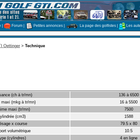
e
|
Forum
|
Petites annonces
|
La page des golfistes
|
Les aut
I Oettinger
>
Technique
sance (ch à tr/mn)
136 à 6500
 maxi (mkg à tr/mn)
16 à 5500
ime maxi (tr/mn)
7500
ylindrée (cm3)
1588
ésage x course
79.5 x 80
ort volumétrique
10.5
ype (cylindres)
4 en ligne