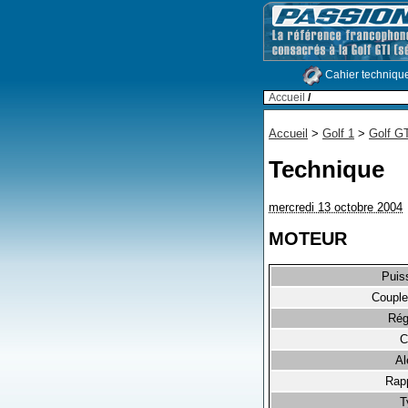
Cahier techniqu
Accueil
/
Accueil
>
Golf 1
>
Golf GT
Technique
mercredi 13 octobre 2004
MOTEUR
Puis
Couple
Rég
C
Al
Rapp
T