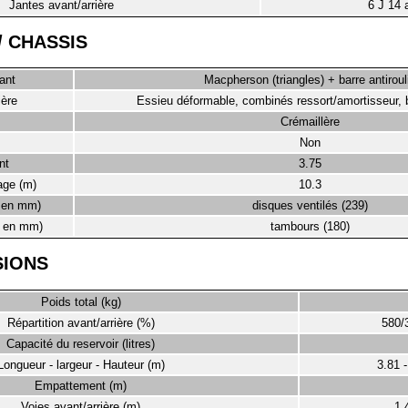
Jantes avant/arrière
6 J 14 a
/ CHASSIS
ant
Macpherson (triangles) + barre antiroul
ière
Essieu déformable, combinés ressort/amortisseur, b
Crémaillère
Non
nt
3.75
age (m)
10.3
. en mm)
disques ventilés (239)
m. en mm)
tambours (180)
SIONS
Poids total (kg)
Répartition avant/arrière (%)
580/
Capacité du reservoir (litres)
Longueur - largeur - Hauteur (m)
3.81 -
Empattement (m)
Voies avant/arrière (m)
1.