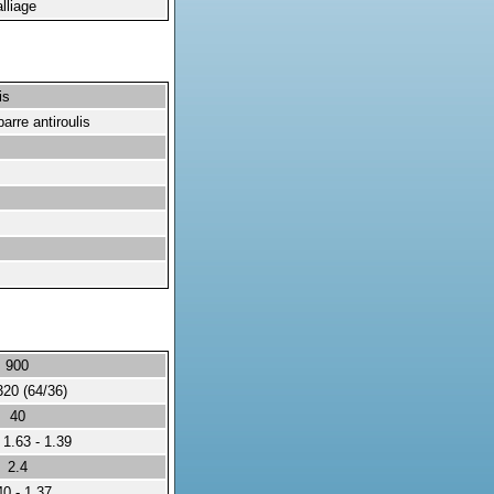
lliage
is
arre antiroulis
900
320 (64/36)
40
 1.63 - 1.39
2.4
40 - 1.37