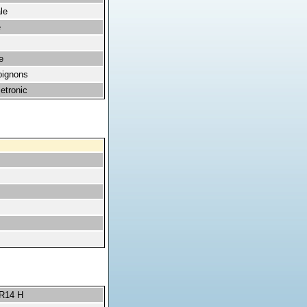
le
e
e
pignons
etronic
 R14 H