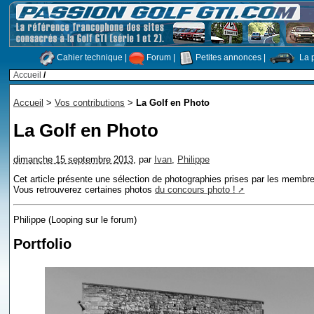
Cahier technique
|
Forum
|
Petites annonces
|
La p
Accueil
/
Accueil
>
Vos contributions
>
La Golf en Photo
La Golf en Photo
dimanche 15 septembre 2013
,
par
Ivan
,
Philippe
Cet article présente une sélection de photographies prises par les membr
Vous retrouverez certaines photos
du concours photo !
Philippe (Looping sur le forum)
Portfolio