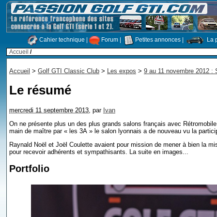
Cahier technique
|
Forum
|
Petites annonces
|
La p
Accueil
/
Accueil
>
Golf GTI Classic Club
>
Les expos
>
9 au 11 novembre 2012 : 
Le résumé
mercredi 11 septembre 2013
,
par
Ivan
On ne présente plus un des plus grands salons français avec Rétromobile
main de maître par « les 3A » le salon lyonnais a de nouveau vu la partici
Raynald Noël et Joël Coulette avaient pour mission de mener à bien la mi
pour recevoir adhérents et sympathisants. La suite en images...
Portfolio