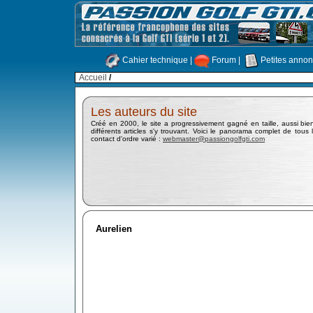
Cahier technique
|
Forum
|
Petites anno
Accueil
/
Les auteurs du site
Créé en 2000, le site a progressivement gagné en taille, aussi b
différents articles s'y trouvant. Voici le panorama complet de tous l
contact d'ordre varié :
webmaster@passiongolfgti.com
Aurelien