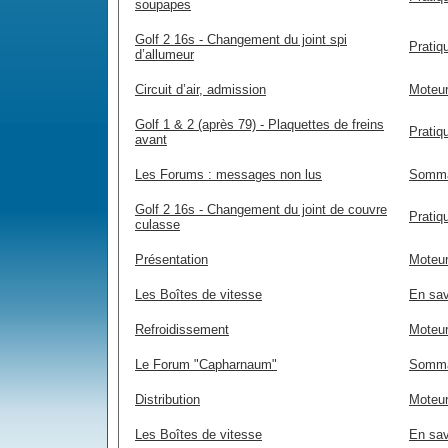
soupapes
Golf 2 16s - Changement du joint spi
Pratiq
d’allumeur
Circuit d’air, admission
Moteur
Golf 1 & 2 (après 79) - Plaquettes de freins
Pratiq
avant
Les Forums : messages non lus
Somma
Golf 2 16s - Changement du joint de couvre
Pratiq
culasse
Présentation
Moteur
Les Boîtes de vitesse
En sav
Refroidissement
Moteur
Le Forum "Capharnaum"
Somma
Distribution
Moteur
Les Boîtes de vitesse
En sav