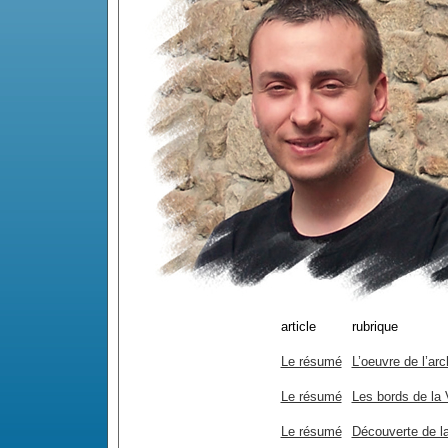
article
rubrique
Le résumé
L’oeuvre de l’ar
Le résumé
Les bords de la 
Le résumé
Découverte de la