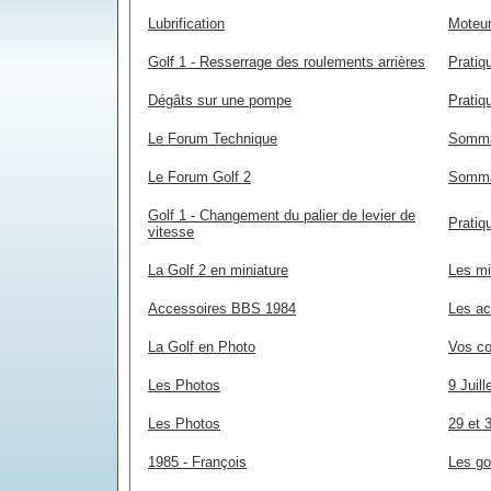
Lubrification
Moteur
Golf 1 - Resserrage des roulements arrières
Pratiq
Dégâts sur une pompe
Pratiq
Le Forum Technique
Somma
Le Forum Golf 2
Somma
Golf 1 - Changement du palier de levier de
Pratiq
vitesse
La Golf 2 en miniature
Les mi
Accessoires BBS 1984
Les ac
La Golf en Photo
Vos co
Les Photos
9 Juil
Les Photos
29 et 
1985 - François
Les go