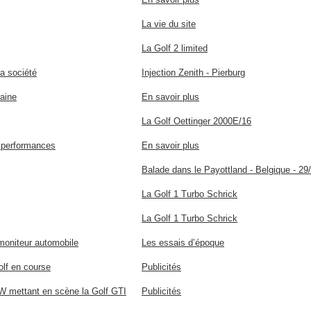
La vie du site
La Golf 2 limited
la société
Injection Zenith - Pierburg
aine
En savoir plus
La Golf Oettinger 2000E/16
s performances
En savoir plus
Balade dans le Payottland - Belgique - 29
La Golf 1 Turbo Schrick
La Golf 1 Turbo Schrick
moniteur automobile
Les essais d’époque
lf en course
Publicités
W mettant en scène la Golf GTI
Publicités