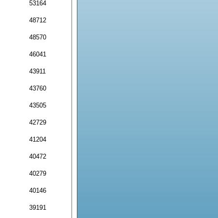
53164
48712
48570
46041
43911
43760
43505
42729
41204
40472
40279
40146
39191