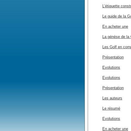
L’étiquette const
Le guide de la Go
En acheter une
La génèse de la 
Les Golf en comp
Présentation
Evolutions
Evolutions
Présentation
Les auteurs
Le résumé
Evolutions
En acheter une