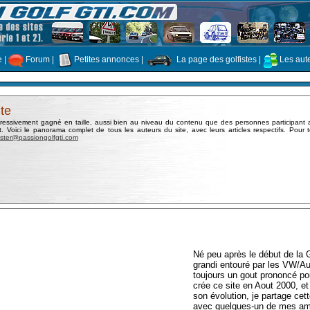
e
|
Forum
|
Petites annonces
|
La page des golfistes
|
Les aut
te
gressivement gagné en taille, aussi bien au niveau du contenu que des personnes participant 
ant. Voici le panorama complet de tous les auteurs du site, avec leurs articles respectifs. Pour 
ter@passiongolfgti.com
Né peu après le début de la G
grandi entouré par les VW/Au
toujours un gout prononcé po
crée ce site en Aout 2000, et
son évolution, je partage ce
avec quelques-un de mes ami