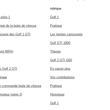
rubrique
 série 1
Golf 1
nge de la boite de vitesse
Pratique
osserie des Golf 1 GTI
Les teintes carrosserie
Golf GTI 1800
bord (MFA)
Théorie
Golf 2 GTI G60
es Golf 2 GTI
En savoir plus
trage
Vos contributions
on commande boite de vitesse
Pratique
oteur (série 2)
Historique
Golf 1