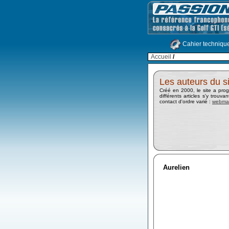
Cahier techniqu
Accueil
/
Les auteurs du si
Créé en 2000, le site a pro
différents articles s'y trouv
contact d'ordre varié :
webmas
Aurelien