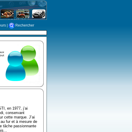
eurs
|
Rechercher
aux
tout
TI, en 1977, j’ai
di, conservant
ur cette marque. J’ai
 au fur et à mesure de
tte tâche passionnante
s...