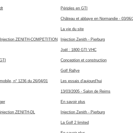
dt
Périples en GTI
Château et abbaye en Normandie - 03/06/
La vie du site
 Injection ZENITH-COMPETITION
Injection Zenith - Pierburg
Joël : 1800 GTI VHC
 GTI
Conception et construction
Golf Rallye
mobile, n° 1236 du 26/04/01
Les essais d’aujourd’hui
13/03/2005 - Salon de Reims
ger
En savoir plus
injection ZENITH-DL
Injection Zenith - Pierburg
La Golf 2 limited
En savoir plus