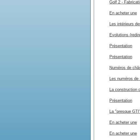
Golf 2 - Fabricati
En acheter une
Les intérieurs d
Evolutions (redir
Présentation
Présentation
Numéros de châs
Les numéros de m
La construction 
Présentation
La "presque GTI
En acheter une
En acheter une