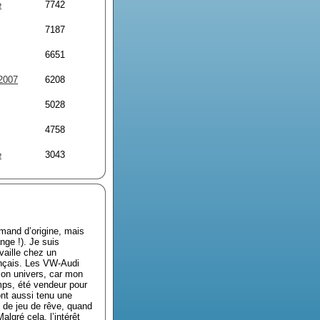
e
7742
7187
6651
2007
6208
5028
4758
e
3043
rmand d’origine, mais
nge !). Je suis
vaille chez un
ançais. Les VW-Audi
 mon univers, car mon
mps, été vendeur pour
nt aussi tenu une
 de jeu de rêve, quand
lgré cela, l’intérêt