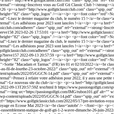
ref="http://www.golfgticlassicclub.com" class="spip_out" rel="ext
external"><strong>Inscrivez vous au Golf Gti Classic Club !</strong><
9:26
<p><a href="http://www.golfgticlassicclub.com" class="spip_out"
" height="82" class="spip_logos" /></a></p> <p><font color="red">No
l">Lisez le dernier magazine du club, le numéro 15 !</a><br class='
"external">Les adhésions pour 2023 sont lancées !</a></p> <p><a href=
assicclub.com/adherer/" class="spip_out" rel="external"><strong>Inscr
?breve158
2023-02-26 17:53:01
<p><a href="http://www.golfgticlassic
" height="82" class="spip_logos" /></a></p> <p><font color="red">No
l">Lisez le dernier magazine du club, le numéro 15 !</a><br class='
"external">Les adhésions pour 2023 sont lancées !</a></p> <p><a href=
olfgticlassicclub.com/adherer/" class="spip_out" rel="external"><str
php?breve157
2022-09-13 20:57:59
<p><a href="http://www.golfgticlas
" height="82" class="spip_logos" /></a></p> <p><font color="red">No
l">Sortie "Macadam et Tarmac" (FR) les 01 et 02/10/2022</a><br clas
-au-fil-de-lourthe-23-octobre-2022/" class="spip_out" rel="external">S
tent/uploads/2022/05/GGCN-14.pdf" class="spip_out" rel="external">
ternal">Pensez à refaire votre adhésion pour 2022, il y aura une petite
rnal">Le nouveau site du club</a></p> <p><a href="http://golfgticlass
2022-09-13T20:57:59Z
text/html
fr
https://www.passiongolfgti.com/s
ernal"><img src='https://passiongolfgti.com/IMG/rubon101.gif' alt=""
/wp-content/uploads/2022/05/GGCN-14.pdf" class="spip_out" rel="exte
f="https://www.golfgticlassicclub.com/2022/05/17/pre-invitation-voya
e voyage en Ecosse Mai 2023</a><br class='autobr' /> </font></p> <p>
ie-rassemblement-statique-de-golf-gti-1-2-wavre-dimanche-26-juin-202