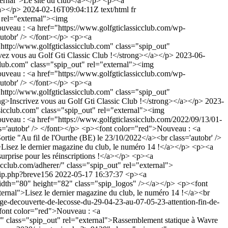
ernal">Le site du club</a></p> <p><a
/a></p>
2024-02-16T09:04:11Z
text/html
fr
 rel="external"><img
uveau : <a href="https://www.golfgticlassicclub.com/wp-
autobr' /> </font></p> <p><a
"http://www.golfgticlassicclub.com" class="spip_out"
ivez vous au Golf Gti Classic Club !</strong></a></p>
2023-06-
club.com" class="spip_out" rel="external"><img
uveau : <a href="https://www.golfgticlassicclub.com/wp-
autobr' /> </font></p> <p><a
"http://www.golfgticlassicclub.com" class="spip_out"
ong>Inscrivez vous au Golf Gti Classic Club !</strong></a></p>
2023-
sicclub.com" class="spip_out" rel="external"><img
uveau : <a href="https://www.golfgticlassicclub.com/2022/09/13/01-
s='autobr' /> </font></p> <p><font color="red">Nouveau : <a
ortie "Au fil de l'Ourthe (BE) le 23/10/2022</a><br class='autobr' />
Lisez le dernier magazine du club, le numéro 14 !</a></p> <p><a
 surprise pour les réinscriptions !</a></p> <p><a
icclub.com/adherer/" class="spip_out" rel="external">
pip.php?breve156
2022-05-17 16:37:37
<p><a
 width="80" height="82" class="spip_logos" /></a></p> <p><font
rnal">Lisez le dernier magazine du club, le numéro 14 !</a><br
ge-decouverte-de-lecosse-du-29-04-23-au-07-05-23-attention-fin-de-
<font color="red">Nouveau : <a
2/" class="spip_out" rel="external">Rassemblement statique à Wavre