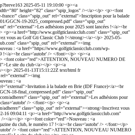
php?breve163
2025-05-11 19:10:00
<p><a
 width="80" height="82" class="spip_logos" /></a></p> <p><font
france/" class="spip_out" rel="external">Inscription pour la balade
2025/01/GGCN-19-2025_compressed.pdf" class="spip_out"
out" rel="external">Les adhésions pour 2025 sont lancées !</a><br
<a href="http://www.golfgticlassicclub.com" class="spip_out"
ivez vous au Golf Gti Classic Club !</strong></a></p>
2025-05-
lub.com" class="spip_out" rel="external"><img
uveau : <a href="https://www.golfgticlassicclub.com/wp-
 !</a><br class='autobr' /> </font></p> <p><a
s='autobr' /> <font color="red">ATTENTION, NOUVEAU NUMERO DE
l">Le site du club</a></p> <p><a
/a></p>
2025-01-13T15:11:22Z
text/html
fr
 rel="external"><img
ouveau : <a
el="external">Invitation à la balade en Brie (IDF France)</a><br
/GGCN-18-final_compressed.pdf" class="spip_out"
b.com/adherer/" class="spip_out" rel="external">Les adhésions pour
s='autobr' /> </font></p> <p><a
om/adherer/" class="spip_out" rel="external"><strong>Inscrivez vous
2-16 09:04:11
<p><a href="http://www.golfgticlassicclub.com"
os" /></a></p> <p><font color="red">Nouveau : <a
zine du club, le numéro 17 !</a><br class='autobr' /> </font></p>
r class='autobr' /> <font color="red">ATTENTION, NOUVEAU NUMERO