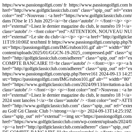
https://www.passiongolfgti.com/
fr
https://www.passiongolfgti.com
h
href="http://www.golfgticlassicclub.com" class="spip_out" rel="ext
color="red">Nouveau : <a href="https://www.golfgticlassicclub.com/2
dans l'Oise le 15 Juin 2025</a><br class='autobr' /> </font></p> 
rel="external">Lisez le dernier magazine du club, le numéro 19 !</a
class='autobr' /> <font color="red">ATTENTION, NOUVEAU NUMER
rel="external">Le site du club</a></p> <p><a href="http://golfgticl
11T19:10:00Z
text/html
fr
https://www.passiongolfgti.com/spip.php
src='https://passiongolfgti.com/IMG/rubon101.gif' alt="" width="80
content/uploads/2025/01/GGCN-19-2025_compressed.pdf" class="spip_
href="http://golfgticlassicclub.com/adherer/" class="spip_out" 
COMPTE BANCAIRE !!!<br class='autobr' /> </font></p> <p><a href=
href="http://golfgticlassicclub.com/adherer/" class="spip_out" rel="
https://www.passiongolfgti.com/spip.php?breve161
2024-09-13 14:2
src='https://passiongolfgti.com/IMG/rubon101.gif' alt="" width="8
href="https://www.golfgticlassicclub.com/2024/09/13/invitation-a-la-
class='autobr' /> </font></p> <p><font color="red">Nouveau : <a h
rel="external">Lisez le dernier magazine du club, le numéro 18 !</a>
2024 sont lancées !</a><br class='autobr' /> <font color="r
href="http://www.golfgticlassicclub.com" class="spip_out" rel="exte
au Golf Gti Classic Club !</strong></a></p>
2024-09-13T14:25:19Z
class="spip_out" rel="external"><img src='https://passiongolfgti.
href="https://www.golfgticlassicclub.com/wp-content/uploads/2024/0
<p><a href="http://golfgticlassicclub.com/adherer/" class="spip