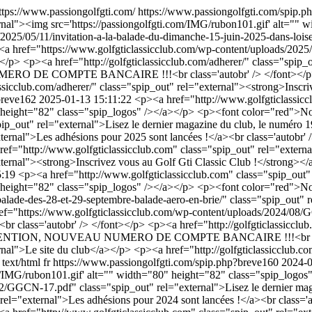
ttps://www.passiongolfgti.com/
https://www.passiongolfgti.com/spip.
ernal"><img src='https://passiongolfgti.com/IMG/rubon101.gif' alt=""
025/05/11/invitation-a-la-balade-du-dimanche-15-juin-2025-dans-loise-
<p><a href="https://www.golfgticlassicclub.com/wp-content/uploads/
></p> <p><a href="http://golfgticlassicclub.com/adherer/" class="spip_
O DE COMPTE BANCAIRE !!!<br class='autobr' /> </font></p> <p>
assicclub.com/adherer/" class="spip_out" rel="external"><strong>Inscr
?breve162
2025-01-13 15:11:22
<p><a href="http://www.golfgticlassicc
" height="82" class="spip_logos" /></a></p> <p><font color="red">No
out" rel="external">Lisez le dernier magazine du club, le numéro 19
rel="external">Les adhésions pour 2025 sont lancées !</a><br clas
"http://www.golfgticlassicclub.com" class="spip_out" rel="externa
external"><strong>Inscrivez vous au Golf Gti Classic Club !</strong><
5:19
<p><a href="http://www.golfgticlassicclub.com" class="spip_out"
0" height="82" class="spip_logos" /></a></p> <p><font color="red">N
balade-des-28-et-29-septembre-balade-aero-en-brie/" class="spip_out" r
ref="https://www.golfgticlassicclub.com/wp-content/uploads/2024/08
<br class='autobr' /> </font></p> <p><a href="http://golfgticlassicclu
ed">ATTENTION, NOUVEAU NUMERO DE COMPTE BANCAIRE !!!<br clas
rnal">Le site du club</a></p> <p><a href="http://golfgticlassicclub.c
text/html
fr
https://www.passiongolfgti.com/spip.php?breve160
2024-0
com/IMG/rubon101.gif' alt="" width="80" height="82" class="spip_log
2/GGCN-17.pdf" class="spip_out" rel="external">Lisez le dernier maga
_out" rel="external">Les adhésions pour 2024 sont lancées !</a><b