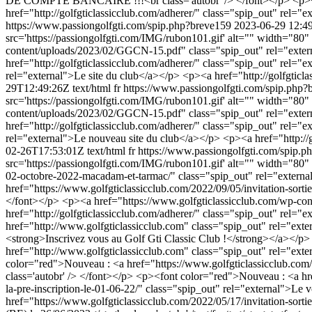
DE COMPTE BANCAIRE !!!<br class='autobr' /> </font></p> <p><a h
href="http://golfgticlassicclub.com/adherer/" class="spip_out" rel="
https://www.passiongolfgti.com/spip.php?breve159
2023-06-29 12:4
src='https://passiongolfgti.com/IMG/rubon101.gif' alt="" width="80
content/uploads/2023/02/GGCN-15.pdf" class="spip_out" rel="externa
href="http://golfgticlassicclub.com/adherer/" class="spip_out" rel=
rel="external">Le site du club</a></p> <p><a href="http://golfgticl
29T12:49:26Z
text/html
fr
https://www.passiongolfgti.com/spip.php
src='https://passiongolfgti.com/IMG/rubon101.gif' alt="" width="80
content/uploads/2023/02/GGCN-15.pdf" class="spip_out" rel="externa
href="http://golfgticlassicclub.com/adherer/" class="spip_out" rel=
rel="external">Le nouveau site du club</a></p> <p><a href="http://g
02-26T17:53:01Z
text/html
fr
https://www.passiongolfgti.com/spip.
src='https://passiongolfgti.com/IMG/rubon101.gif' alt="" width="80
02-octobre-2022-macadam-et-tarmac/" class="spip_out" rel="externa
href="https://www.golfgticlassicclub.com/2022/09/05/invitation-sortie
</font></p> <p><a href="https://www.golfgticlassicclub.com/wp-con
href="http://golfgticlassicclub.com/adherer/" class="spip_out" rel="ex
href="http://www.golfgticlassicclub.com" class="spip_out" rel="exte
<strong>Inscrivez vous au Golf Gti Classic Club !</strong></a></p>
href="http://www.golfgticlassicclub.com" class="spip_out" rel="ext
color="red">Nouveau : <a href="https://www.golfgticlassicclub.com
class='autobr' /> </font></p> <p><font color="red">Nouveau : <a hre
la-pre-inscription-le-01-06-22/" class="spip_out" rel="external">L
href="https://www.golfgticlassicclub.com/2022/05/17/invitation-sort