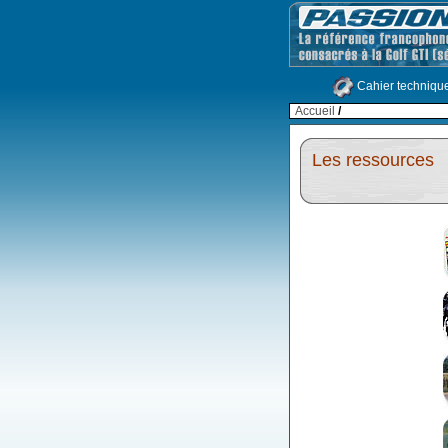
Cahier techniqu
Accueil
/
Les ressources