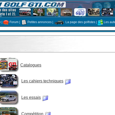
e
|
Forum
|
Petites annonces
|
La page des golfistes
|
Les aut
Catalogues
Les cahiers techniques
Les essais
Compétition