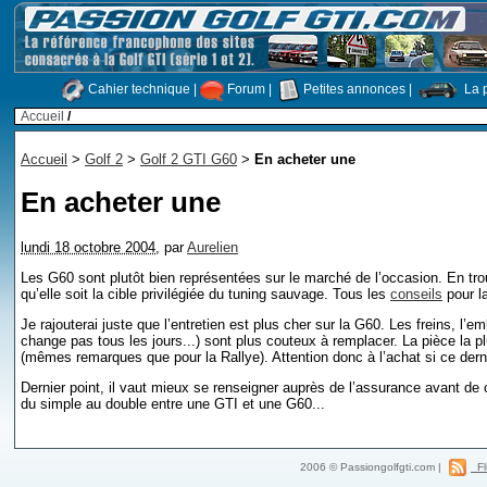
Cahier technique
|
Forum
|
Petites annonces
|
La p
Accueil
/
Accueil
>
Golf 2
>
Golf 2 GTI G60
>
En acheter une
En acheter une
lundi 18 octobre 2004
,
par
Aurelien
Les G60 sont plutôt bien représentées sur le marché de l’occasion. En tr
qu’elle soit la cible privilégiée du tuning sauvage. Tous les
conseils
pour la
Je rajouterai juste que l’entretien est plus cher sur la G60. Les freins, l’e
change pas tous les jours...) sont plus couteux à remplacer. La pièce la
(mêmes remarques que pour la Rallye). Attention donc à l’achat si ce derni
Dernier point, il vaut mieux se renseigner auprès de l’assurance avant de c
du simple au double entre une GTI et une G60...
2006 © Passiongolfgti.com |
Fl