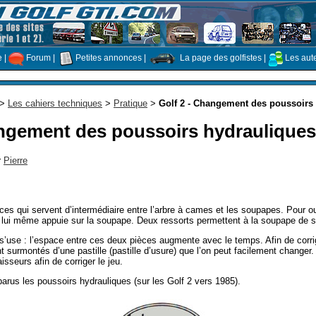
e
|
Forum
|
Petites annonces
|
La page des golfistes
|
Les aut
>
Les cahiers techniques
>
Pratique
>
Golf 2 - Changement des poussoirs
angement des poussoirs hydrauliques
r
Pierre
ces qui servent d’intermédiaire entre l’arbre à cames et les soupapes. Pour 
i lui même appuie sur la soupape. Deux ressorts permettent à la soupape de s
’use : l’espace entre ces deux pièces augmente avec le temps. Afin de corrig
surmontés d’une pastille (pastille d’usure) que l’on peut facilement changer
isseurs afin de corriger le jeu.
parus les poussoirs hydrauliques (sur les Golf 2 vers 1985).