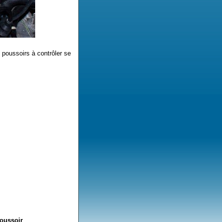
 poussoirs à contrôler se
poussoir
.