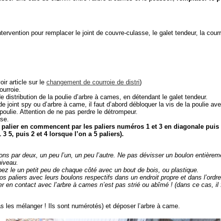
ntervention pour remplacer le joint de couvre-culasse, le galet tendeur, la courro
oir article sur le
changement de courroie de distri
)
ourroie.
 distribution de la poulie d’arbre à cames, en détendant le galet tendeur.
 joint spy ou d’arbre à came, il faut d’abord débloquer la vis de la poulie av
poulie. Attention de ne pas perdre le détrompeur.
se.
palier en commencent par les paliers numéros 1 et 3 en diagonale puis le
3 5, puis 2 et 4 lorsque l’on a 5 paliers).
ons par deux, un peu l’un, un peu l’autre. Ne pas dévisser un boulon entièrem
niveau.
tapez le un petit peu de chaque côté avec un bout de bois, ou plastique.
 paliers avec leurs boulons respectifs dans un endroit propre et dans l’ordre
lier en contact avec l’arbre à cames n’est pas strié ou abîmé ! (dans ce cas, il 
as les mélanger ! Ils sont numérotés) et déposer l’arbre à came.