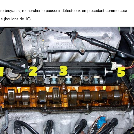
.
ore bruyants, rechercher le poussoir défectueux en procédant comme ceci :
e (boulons de 10).