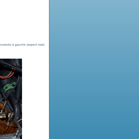
oussoirs à gauche (aspect mat)