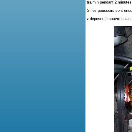
trs/min pendant 2 minutes
Si les poussoirs sont enc
déposer le couvre culass