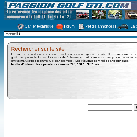
Cahier technique
|
Forum
|
Petites annonces
|
La p
Accueil
/
Rechercher sur le site
Le moteur de recherche explore tous les articles rédigés sur le site. Il ne concerne en 
golfinoscope et le forum. Les mots de 3 lettres et moins ne sont pas pris en compte, 
lettres majuscules (comme GTI par exemple). Les résultats sont triés par pertinence.
Inutile d'utiliser des opérateurs comme "+", "OU", "ET", etc...