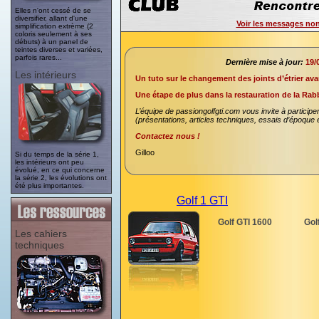
Elles n'ont cessé de se
diversifier, allant d'une
Voir les messages non
simplification extrème (2
coloris seulement à ses
débuts) à un panel de
teintes diverses et variées,
parfois rares...
Dernière mise à jour:
19/
Les intérieurs
Un tuto sur le changement des joints d’étrier ava
Une étape de plus dans la restauration de la Rabb
L’équipe de passiongolfgti.com vous invite à participer
(présentations, articles techniques, essais d’époque et
Contactez nous !
Gilloo
Si du temps de la série 1,
les intérieurs ont peu
évolué, en ce qui concerne
la série 2, les évolutions ont
été plus importantes.
Golf 1 GTI
Golf GTI 1600
Gol
Les cahiers
techniques