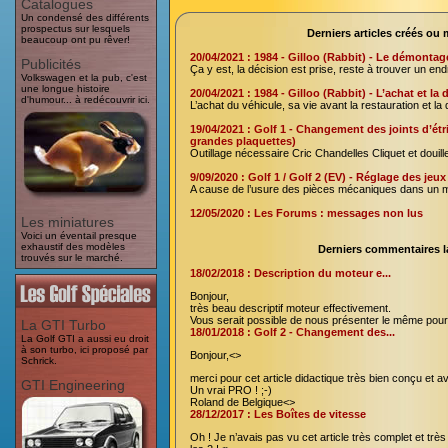
Catalogues
Un condensé des différents
prospectus sur lesquels
Derniers articles créés ou 
beaucoup ont pu rêver!
20/04/2021 : 1984 - Gilloo (Rabbit) - Le démontag
Publicités
Ça y est, la décision est prise, reste à trouver un en
Volkswagen et la pub, c'est
une longue histoire
20/04/2021 : 1984 - Gilloo (Rabbit) - L’achat et la 
d'humour... à redécouvrir ici.
L’achat du véhicule, sa vie avant la restauration et la
19/04/2021 : Golf 1 - Changement des joints d’étr
grandes plaquettes)
Outillage nécessaire Cric Chandelles Cliquet et douil
9/09/2020 : Golf 1 / Golf 2 (EV) - Réglage des je
A cause de l’usure des pièces mécaniques dans un mo
12/05/2020 : Les Forums : messages non lus
Les miniatures
Voici un éventail presque
exhaustif des modèles
Derniers commentaires l
trouvés sur le marché.
18/02/2018 : Description du moteur e...
Bonjour,
très beau descriptif moteur effectivement.
Vous serait possible de nous présenter le même po
La GTI Turbo
18/01/2018 : Golf 2 - Changement des...
La Golf GTI a aussi eu droit
à son turbo, ici proposé par
Bonjour,<>
Schrick.
merci pour cet article didactique très bien conçu et a
GTI Engineering
Un vrai PRO ! ;-)
Roland de Belgique<>
28/12/2017 : Les Boîtes de vitesse
Oh ! Je n’avais pas vu cet article très complet et très 